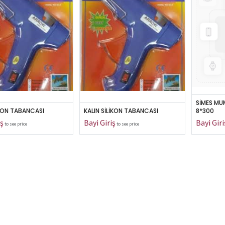
SİMES MUM
İKON TABANCASI
KALIN SİLİKON TABANCASI
8*300
to see price
to see price