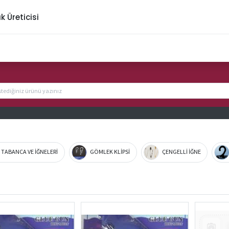
ık Üreticisi
K TABANCA VE İĞNELERİ
GÖMLEK KLİPSİ
ÇENGELLİ İĞNE