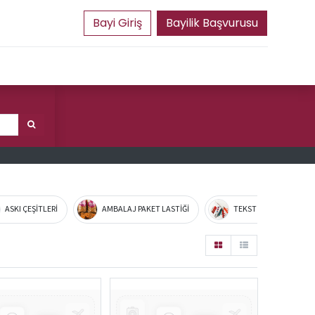
Bayilik Başvurusu
ASKI ÇEŞİTLERİ
AMBALAJ PAKET LASTİĞİ
TEKSTİL MALZEMELERİ 