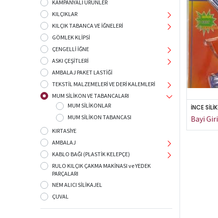
KAMPANYALI ÜRÜNLER
KILÇIKLAR
KILÇIK TABANCA VE İĞNELERİ
GÖMLEK KLİPSİ
ÇENGELLİ İĞNE
ASKI ÇEŞİTLERİ
AMBALAJ PAKET LASTİĞİ
TEKSTİL MALZEMELERİ VE DERİ KALEMLERİ
MUM SİLİKON VE TABANCALARI
MUM SİLİKONLAR
İNCE SİL
MUM SİLİKON TABANCASI
KIRTASİYE
AMBALAJ
KABLO BAĞI (PLASTİK KELEPÇE)
RULO KILÇIK ÇAKMA MAKİNASI ve YEDEK
PARÇALARI
NEM ALICI SİLİKAJEL
ÇUVAL