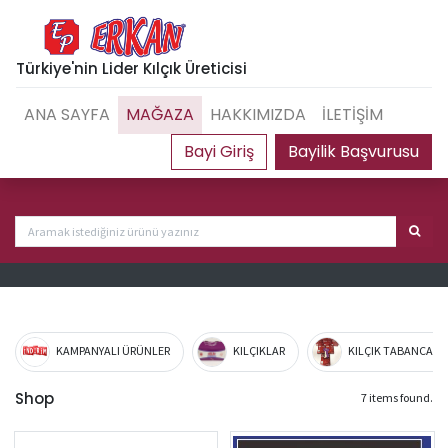
Türkiye'nin Lider Kılçık Üreticisi
ANA SAYFA
MAĞAZA
HAKKIMIZDA
İLETİŞİM
Bayilik Başvurusu
KAMPANYALI ÜRÜNLER
KILÇIKLAR
KILÇIK TABANCA VE
Shop
7 items found.