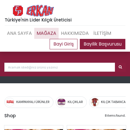
Türkiye'nin Lider Kılçık Üreticisi
ANA SAYFA
MAĞAZA
HAKKIMIZDA
İLETİŞİM
Bayilik Başvurusu
KAMPANYALI ÜRÜNLER
KILÇIKLAR
KILÇIK TABANCA VE
Shop
8 items found.