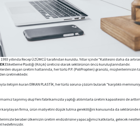
. 1993 yıllında Recep ÜZÜMCÜ tarafından kuruldu. Yıllar içinde "Kalitesini daha da artıra
EK
Etiketleme Plastiği (Kılçık) üreticisi olarak sektörünün öncü kuruluşlarındandır.
en oluşan üretim hatlarında, her türlü P.P. (PoliPropilen) granülü, müşterilerimizin tal
den üretmektedir.
çısıyla iletişim kuran ERKAN PLASTİK, her türlü soruna çözüm bularak "karşılıklı memnuniy
irmamız taşınmış olup Yeni fabrikamızda yaptığı atılımlarla üretim kapasitesini de arttırm
ilde karşılayan firma, ürün maliyetini düşük tutma gerekliliğini konusunda da sektöründe r
lerimizle beraber ülkemizin üretim endüstrisine yapacağımız katkılarla, gelecek nesiller
 hedefimizdir.