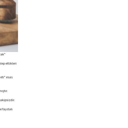
rak"
ep ettikleri
eti" esas
ıştır.
akipsizdir.
e faydalı