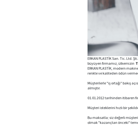
ERKAN PLASTİK San. Tic. Ltd. Şti
büyüyen firmamız, ülkemizin
T
ERKAN PLASTİK, modern makinelerd
renkte ve kaliteden ödün verme
Müşterilerle "iş ortağı" bakış a
almıştır.
01.01.2012 tarihinden itibaren f
Müşteri isteklerini hızlı bir şek
Bu maksatla; siz değerli müşteri
olmak "kazançtan önceki" temel