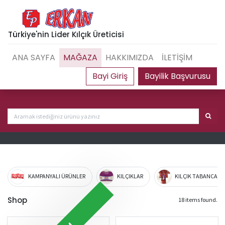
Türkiye'nin Lider Kılçık Üreticisi
ANA SAYFA
MAĞAZA
HAKKIMIZDA
İLETİŞİM
Bayilik Başvurusu
KAMPANYALI ÜRÜNLER
KILÇIKLAR
KILÇIK TABANCA VE
Shop
18 items found.