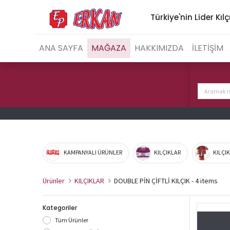
Türkiye'nin Lider Kılç
ANA SAYFA
MAĞAZA
HAKKIMIZDA
İLETİŞİM
KAMPANYALI ÜRÜNLER
KILÇIKLAR
KILÇI
Ürünler
KILÇIKLAR
DOUBLE PİN ÇİFTLİ KILÇIK
- 4 items
Kategoriler
Tüm Ürünler