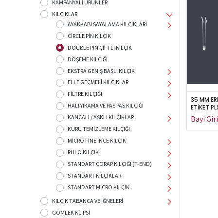
KAMPANYALI ÜRÜNLER
KILÇIKLAR
AYAKKABI SAYALAMA KILÇIKLARI
CİRCLE PİN KILÇIK
DOUBLE PİN ÇİFTLİ KILÇIK
DÖŞEME KILÇIĞI
EKSTRA GENİŞ BAŞLI KILÇIK
ELLE GEÇMELİ KILÇIKLAR
FİLTRE KILÇIĞI
35 MM ER
HALI YIKAMA VE PAS PAS KILÇIĞI
ETİKET P
KANCALI / ASKLI KILÇIKLAR
KURU TEMİZLEME KILÇIĞI
MİCRO FİNE İNCE KILÇIK
ERKAN PLASTİK
RULO KILÇIK
STANDART ÇORAP KILÇIĞI (T-END)
Türkiye'nin tek Kılçık üreticisi
STANDART KILÇIKLAR
STANDART MİCRO KILÇIK
KILÇIK TABANCA VE İĞNELERİ
GÖMLEK KLİPSİ
ÖMERLİ MAH. ELEKTRO 2000 SAN. SİT. NO:1/17 HADIMKÖY-İSTANB