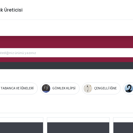
ık Üreticisi
K TABANCA VE İĞNELERİ
GÖMLEK KLİPSİ
ÇENGELLİ İĞNE