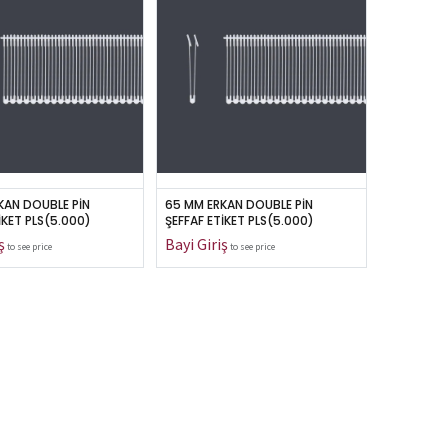
KAN DOUBLE PİN 
65 MM ERKAN DOUBLE PİN 
İKET PLS(5.000)
ŞEFFAF ETİKET PLS(5.000)
to see price
to see price
Bize Ulaşın
info@erkanplastik.com.tr