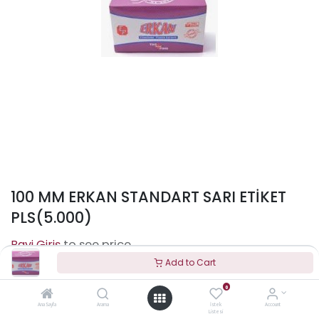
100 MM ERKAN STANDART SARI ETİKET
PLS(5.000)
to see price
Add to Cart
0
Terms and Conditions
Ana Sayfa
Arama
İstek
Account
Listesi