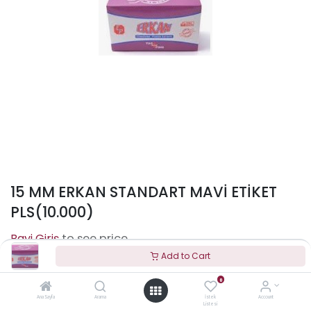
15 MM ERKAN STANDART MAVİ ETİKET
PLS(10.000)
to see price
Add to Cart
0
Terms and Conditions
Ana Sayfa
Arama
İstek
Account
Listesi