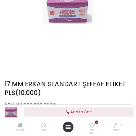
17 MM ERKAN STANDART ŞEFFAF ETİKET
PLS(10.000)
to see price
Add to Cart
0
Terms and Conditions
Ana Sayfa
Arama
İstek
Account
Listesi