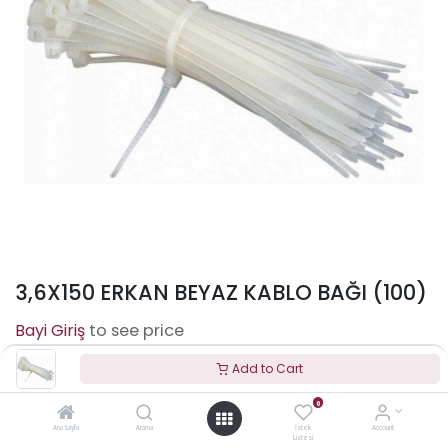
3,6X150 ERKAN BEYAZ KABLO BAĞI (100)
to see price
Add to Cart
0
Terms and Conditions
Ana Sayfa
Arama
İstek
Account
Listesi